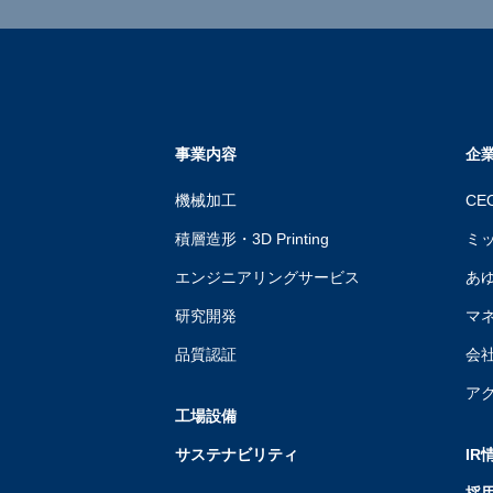
事業内容
企
機械加工
CE
積層造形・3D Printing
ミ
エンジニアリングサービス
あ
研究開発
マ
品質認証
会
ア
工場設備
サステナビリティ
IR