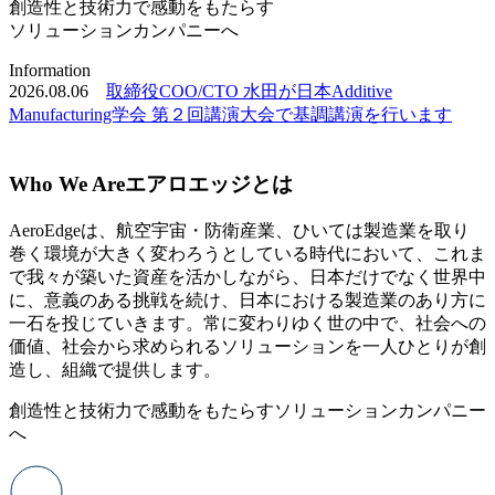
創造性と技術力で感動をもたらす
ソリューションカンパニーへ
Information
2026.08.06
取締役COO/CTO 水田が日本Additive
2
Manufacturing学会 第２回講演大会で基調講演を行います
Who We Are
エアロエッジとは
AeroEdgeは、航空宇宙・防衛産業、ひいては製造業を取り
巻く環境が大きく変わろうとしている時代において、これま
で我々が築いた資産を活かしながら、日本だけでなく世界中
に、意義のある挑戦を続け、日本における製造業のあり方に
一石を投じていきます。常に変わりゆく世の中で、社会への
価値、社会から求められるソリューションを一人ひとりが創
造し、組織で提供します。
創造性と技術力で感動をもたらすソリューションカンパニー
へ