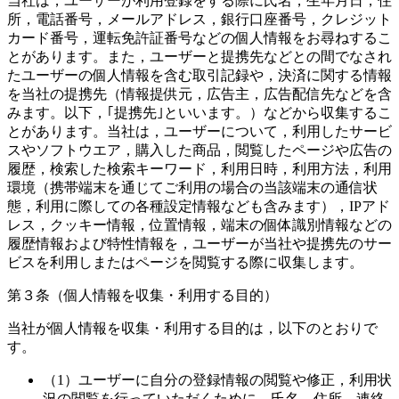
当社は，ユーザーが利用登録をする際に氏名，生年月日，住
所，電話番号，メールアドレス，銀行口座番号，クレジット
カード番号，運転免許証番号などの個人情報をお尋ねするこ
とがあります。また，ユーザーと提携先などとの間でなされ
たユーザーの個人情報を含む取引記録や，決済に関する情報
を当社の提携先（情報提供元，広告主，広告配信先などを含
みます。以下，｢提携先｣といいます。）などから収集するこ
とがあります。当社は，ユーザーについて，利用したサービ
スやソフトウエア，購入した商品，閲覧したページや広告の
履歴，検索した検索キーワード，利用日時，利用方法，利用
環境（携帯端末を通じてご利用の場合の当該端末の通信状
態，利用に際しての各種設定情報なども含みます），IPアド
レス，クッキー情報，位置情報，端末の個体識別情報などの
履歴情報および特性情報を，ユーザーが当社や提携先のサー
ビスを利用しまたはページを閲覧する際に収集します。
第３条（個人情報を収集・利用する目的）
当社が個人情報を収集・利用する目的は，以下のとおりで
す。
（1）ユーザーに自分の登録情報の閲覧や修正，利用状
況の閲覧を行っていただくために，氏名，住所，連絡