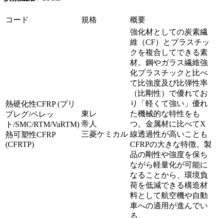
コード
規格
概要
強化材としての炭素繊
維（CF）とプラスチッ
クを複合してできる素
材。鋼やガラス繊維強
化プラスチックと比べ
て比強度及び比弾性率
（比剛性）で優れてお
り「軽くて強い」優れ
熱硬化性CFRP (プリ
東レ
た機械的な特性をも
プレグ/ペレッ
帝人
つ。金属材に比べてX
ト/SMC/RTM/VaRTM)
三菱ケミカル
線透過性が高いことも
熱可塑性CFRP
(CFRTP)
CFRPの大きな特徴。製
品の剛性や強度を保ち
ながら軽量化が可能に
なることから、環境負
荷を低減できる構造材
料として航空機や自動
車への適用が進んでい
る。