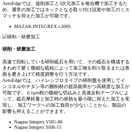
AeroEdgeでは、旋削加工と3次元加工を複合機で加工するた
め、通常の加工ではネックとなる取り付け誤差や加工のミス
マッチを抑えた加工が可能です。
MAZAK INTEGREX i-200S
研削・研磨加工
高速で回転している研削砥石を用いて、その砥石を構成する
きわめて硬く微細な砥粒によって加工物を削り取るまたは表
面を磨き上げて精度調整を行う方法です。
AeroEdgeでは、ハイレシプロタイプの研削盤を使用してイ
ンコネルやチタン等の難削材の超高能率かつ高精度な加工が
可能です。 0.1μm程の微細な切込みと高速反転テーブルによ
って、砥石摩耗量と加工時の発熱を最小限に抑えた加工を実
現し、 加工ワークへの加工負荷が少ないことから、製品の
影響も抑えることができます。
Nagase Integrex VHG-80
Nagase Integrex SHR-15