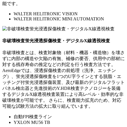
能です。
WALTER HELITRONIC VISION
WALTER HELITRONIC MINI AUTOMATION
非破壊検査
蛍光浸透探傷検査・デジタルX線透視検査
非破壊検査とは、検査対象物（材料・機器・構造物）を壊さ
ずに内部の構造や欠陥の有無、補修の要否、供用中の部材に
対する残存寿命の推定などの判定を行う検査方法です。
AeroEdgeでは、浸透探傷検査の前処理（洗浄、エッチン
グ）、蛍光浸透探傷検査を1つのU字ラインとする脱脂・エ
ッチング付蛍光浸透探傷装置、及び最新のデジタルフラット
パネル検出器と先進技術のY.HDR検査テクノロジーを装備
するデジタルX線透視検査装置により高レベル・効率的な非
破壊検査が可能です。 さらに、検査能力拡充のため、対応
可能な試験方法の拡大に取り組んでいます。
自動FPI検査ライン
YXLON MU56 TB