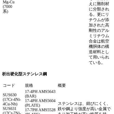
Mg-Cu
えに難削材
(7000
に分類され
系)
る。更にリ
チウムが添
加された高
剛性のアル
ミリチウム
合金は航空
機胴体の構
造材料とし
て用いられ
ている。
析出硬化型ステンレス鋼
コード
規格
概要
17-4PH AMS5643
SUS630
(BAR)
(17Cr-4Ni-
17-4PH AMS5604
ステンレスは、錆びにくく、
4Cu-Nb)
(PLATE)
SUS631
鉄や鋼より強度が高い金属で
17-7PH AMS5528
(17Cr-7Ni-