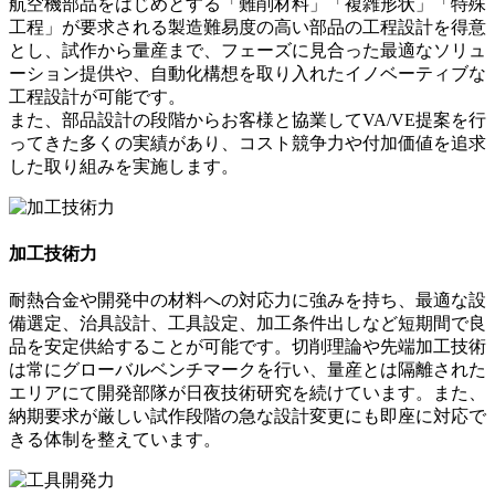
航空機部品をはじめとする「難削材料」「複雑形状」「特殊
工程」が要求される製造難易度の高い部品の工程設計を得意
とし、試作から量産まで、フェーズに見合った最適なソリュ
ーション提供や、自動化構想を取り入れたイノベーティブな
工程設計が可能です。
また、部品設計の段階からお客様と協業してVA/VE提案を行
ってきた多くの実績があり、コスト競争力や付加価値を追求
した取り組みを実施します。
加工技術力
耐熱合金や開発中の材料への対応力に強みを持ち、最適な設
備選定、治具設計、工具設定、加工条件出しなど短期間で良
品を安定供給することが可能です。切削理論や先端加工技術
は常にグローバルベンチマークを行い、量産とは隔離された
エリアにて開発部隊が日夜技術研究を続けています。また、
納期要求が厳しい試作段階の急な設計変更にも即座に対応で
きる体制を整えています。