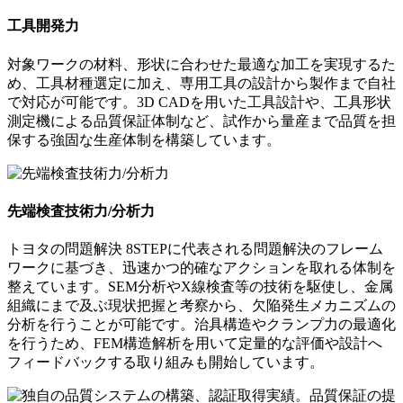
工具開発力
対象ワークの材料、形状に合わせた最適な加工を実現するた
め、工具材種選定に加え、専用工具の設計から製作まで自社
で対応が可能です。3D CADを用いた工具設計や、工具形状
測定機による品質保証体制など、試作から量産まで品質を担
保する強固な生産体制を構築しています。
先端検査技術力/分析力
トヨタの問題解決 8STEPに代表される問題解決のフレーム
ワークに基づき、迅速かつ的確なアクションを取れる体制を
整えています。SEM分析やX線検査等の技術を駆使し、金属
組織にまで及ぶ現状把握と考察から、欠陥発生メカニズムの
分析を行うことが可能です。治具構造やクランプ力の最適化
を行うため、FEM構造解析を用いて定量的な評価や設計へ
フィードバックする取り組みも開始しています。