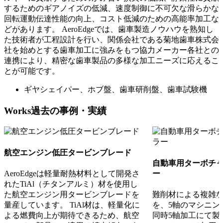
するためのギアノイズの低減、速度制御に不可欠な滑らかな
回転運動伝達性能の向上、コスト低減のための高能率加工な
どがあります。 AeroEdgeでは、歯車製造ノウハウを熟知し
た技術者が工程設計を行い、関係会社である菊地歯車株式会
社を始めとする歯車加工に強みをもつ協力メーカー各社との
連携により、精密な歯車製品の多様な加工ニーズに応えるこ
とが可能です。
ギヤシェイパー、ホブ盤、歯車研削盤、歯車試験機
Works
過去の事例・実績
航空エンジン低圧タービンブレード
自動車用ターボチ
ー
AeroEdgeは軽量耐熱材料として開発さ
れたTiAl（チタンアルミ）材を使用し
た航空エンジン用タービンブレードを
難削材による複雑
量産しています。 TiAl材は、軽量化に
を、5軸のマシニン
よる燃費向上が期待できるため、航空
同時5軸加工にて製