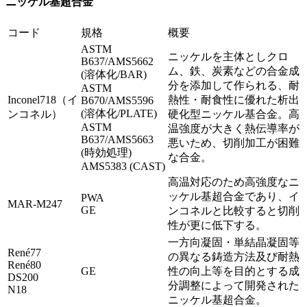
ニッケル基超合金
コード
規格
概要
ASTM
ニッケルを主体としクロ
B637/AMS5662
ム、鉄、炭素などの合金成
(溶体化/BAR)
分を添加して作られる、耐
ASTM
Inconel718（イ
熱性・耐食性に優れた析出
B670/AMS5596
(溶体化/PLATE)
ンコネル）
硬化型ニッケル基合金。高
ASTM
温強度が大きく熱伝導率が
B637/AMS5663
悪いため、切削加工が困難
(時効処理)
な合金。
AMS5383 (CAST)
高温対応のため高強度なニ
ッケル基超合金であり、イ
PWA
MAR-M247
GE
ンコネルと比較すると切削
性が更に低下する。
一方向凝固・単結晶凝固等
René77
の異なる鋳造方法及び耐熱
René80
GE
性の向上等を目的とする成
DS200
分調整によって開発された
N18
ニッケル基超合金。