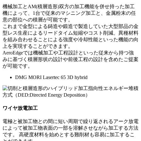
機械加工とAM(積層造形)双方の加工機能を併せ持った加工
機によって、1台で従来のマシニング加工と、金属粉末の任
意の部位への積層が可能です。
これまで金型による鋳造や鍛造で製造していた大型部品の金
型レス生産によるリードタイム短縮やコスト削減、異種材料
を組み合わせることによる強度や冷却性能といった機能の向
上を実現することができます。
AeroEdgeでは機械加工や工程設計といった従来から持つ強
みに基づく積層形状の設計や前後工程の設計を含めたご提案
が可能です。
DMG MORI Lasertec 65 3D hybrid
ワイヤ放電加工
電極と被加工物との間に短い周期で繰り返されるアーク放電
によって被加工物表面の一部を溶解させながら加工する方法
です。 高硬度材料を始めとする難削材も容易に加工するこ