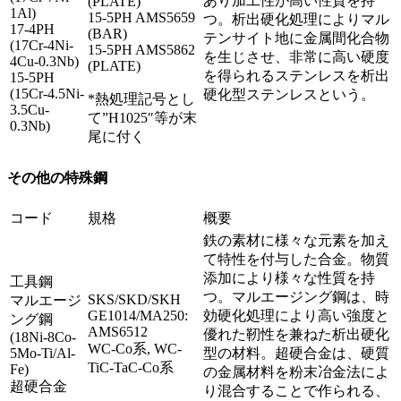
あり加工性が高い性質を持
(PLATE)
1Al)
15-5PH AMS5659
つ。析出硬化処理によりマル
17-4PH
(BAR)
テンサイト地に金属間化合物
(17Cr-4Ni-
15-5PH AMS5862
を生じさせ、非常に高い硬度
4Cu-0.3Nb)
(PLATE)
を得られるステンレスを析出
15-5PH
(15Cr-4.5Ni-
硬化型ステンレスという。
*熱処理記号とし
3.5Cu-
て”H1025″等が末
0.3Nb)
尾に付く
その他の特殊鋼
コード
規格
概要
鉄の素材に様々な元素を加え
て特性を付与した合金。物質
添加により様々な性質を持
工具鋼
つ。マルエージング鋼は、時
SKS/SKD/SKH
マルエージ
GE1014/MA250:
効硬化処理により高い強度と
ング鋼
AMS6512
優れた靭性を兼ねた析出硬化
(18Ni-8Co-
WC-Co系, WC-
5Mo-Ti/Al-
型の材料。超硬合金は、硬質
TiC-TaC-Co系
Fe)
の金属材料を粉末冶金法によ
超硬合金
り混合することで作られる、