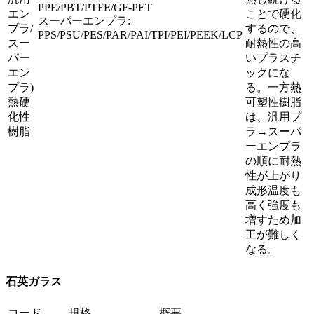
PPE/PBT/PTFE/GF-PET
エン
ことで硬化
スーパーエンプラ:
プラ/
するので、
PPS/PSU/PES/PAR/PAI/TPI/PEI/PEEK/LCP
スー
耐熱性の高
パー
いプラスチ
エン
ックにな
プラ)
る。一方熱
熱硬
可塑性樹脂
化性
は、汎用プ
樹脂
ラ→スーパ
ーエンプラ
の順に耐熱
性が上がり
成形温度も
高く強度も
増すため加
工が難しく
なる。
石英ガラス
コード
規格
概要