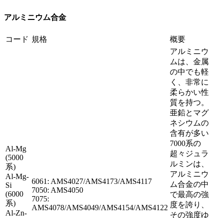
アルミニウム合金
コード
規格
概要
アルミニウ
ムは、金属
の中でも軽
く、非常に
柔らかい性
質を持つ。
亜鉛とマグ
ネシウムの
含有が多い
7000系の
Al-Mg
超々ジュラ
(5000
ルミンは、
系)
アルミニウ
Al-Mg-
6061: AMS4027/AMS4173/AMS4117
ム合金の中
Si
7050: AMS4050
(6000
で最高の強
7075:
系)
度を誇り、
AMS4078/AMS4049/AMS4154/AMS4122
Al-Zn-
その強度ゆ