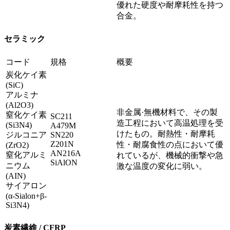
優れた硬度や耐摩耗性を持つ
合金。
セラミック
コード
規格
概要
炭化ケイ素
(SiC)
アルミナ
(Al2O3)
非金属·無機材料で、その製
窒化ケイ素
SC211
造工程において高温処理を受
(Si3N4)
A479M
けたもの。耐熱性・耐摩耗
ジルコニア
SN220
Z201N
性・耐腐食性の点において優
(ZrO2)
AN216A
窒化アルミ
れているが、機械的衝撃や急
SiAlON
ニウム
激な温度の変化に弱い。
(AIN)
サイアロン
(α-Sialon+β-
Si3N4)
炭素繊維 / CFRP