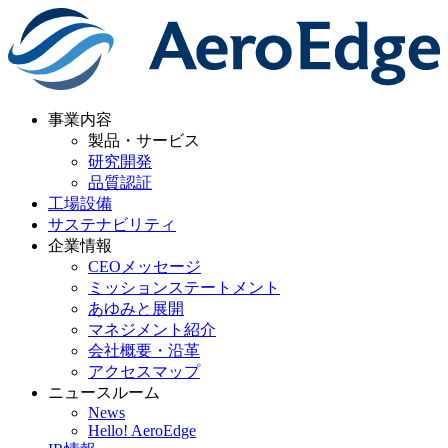
事業内容
製品・サービス
研究開発
品質認証
工場設備
サステナビリティ
企業情報
CEOメッセージ
ミッションステートメント
あゆみと展開
マネジメント紹介
会社概要・沿革
アクセスマップ
ニュースルーム
News
Hello! AeroEdge