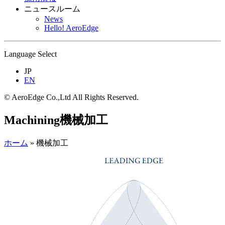
ニュースルーム
News
Hello! AeroEdge
Language Select
JP
EN
© AeroEdge Co.,Ltd All Rights Reserved.
Machining
機械加工
ホーム
»
機械加工