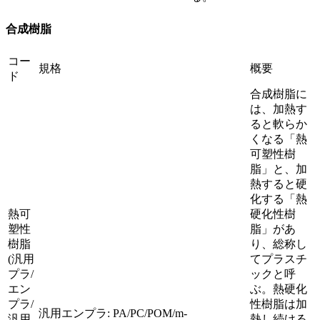
合成樹脂
コー
規格
概要
ド
合成樹脂に
は、加熱す
ると軟らか
くなる「熱
可塑性樹
脂」と、加
熱すると硬
化する「熱
熱可
硬化性樹
塑性
脂」があ
樹脂
り、総称し
(汎用
てプラスチ
プラ/
ックと呼
エン
ぶ。熱硬化
プラ/
性樹脂は加
汎用エンプラ: PA/PC/POM/m-
汎用
熱し続ける