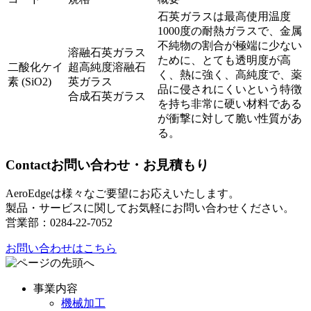
石英ガラスは最高使用温度
1000度の耐熱ガラスで、金属
不純物の割合が極端に少ない
溶融石英ガラス
ために、とても透明度が高
二酸化ケイ
超高純度溶融石
く、熱に強く、高純度で、薬
素 (SiO2)
英ガラス
品に侵されにくいという特徴
合成石英ガラス
を持ち非常に硬い材料である
が衝撃に対して脆い性質があ
る。
Contact
お問い合わせ・お見積もり
AeroEdgeは様々なご要望にお応えいたします。
製品・サービスに関してお気軽にお問い合わせください。
営業部：0284-22-7052
お問い合わせはこちら
事業内容
機械加工