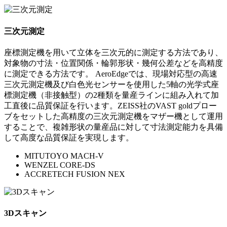
三次元測定
座標測定機を用いて立体を三次元的に測定する方法であり、
対象物の寸法・位置関係・輪郭形状・幾何公差などを高精度
に測定できる方法です。 AeroEdgeでは、現場対応型の高速
三次元測定機及び白色光センサーを使用した5軸の光学式座
標測定機（非接触型）の2種類を量産ラインに組み入れて加
工直後に品質保証を行います。ZEISS社のVAST goldプロー
ブをセットした高精度の三次元測定機をマザー機として運用
することで、複雑形状の量産品に対して寸法測定能力を具備
して高度な品質保証を実現します。
MITUTOYO MACH-V
WENZEL CORE-DS
ACCRETECH FUSION NEX
3Dスキャン