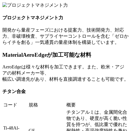
プロジェクトマネジメント力
開発から量産フェーズにおける提案力、技術開発力、対応
力、非破壊検査、サプライヤーコントロールを含む「ゼロか
らイチを創る」一気通貫の量産体制を構築しています。
Material
AeroEdgeが加工可能な材料
AeroEdgeは様々な材料を加工できます。また、欧米・アジ
アの材料メーカー等、
幅広い調達先があり、材料を直接調達することも可能です。
チタン合金
コード
規格
概要
チタンアルミは、金属間化合
物であり、硬度が高く脆い性
質を持つが、低比重で優れた
Ti-48Al-
GE
耐熱性・高温強度特性を兼ね