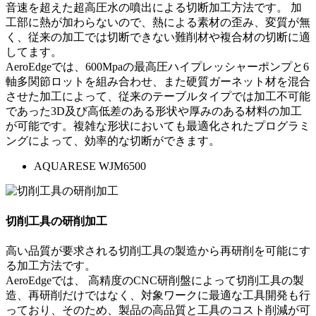
音速を超えた超高圧水の噴出による切断加工方法です。 加
工部に熱が加わらないので、熱による素材の歪み、変質が無
く、従来の加工では切断できない難削材や複合材の切断に適
してます。
AeroEdgeでは、600Mpaの最高圧ハイプレッシャーポンプと6
軸多関節ロットを組み合わせ、また硬質ガーネット材を混合
させた加工によって、従来のテーブルタイプでは加工不可能
であった3D及び高低差のある形状や厚みのある材料の加工
が可能です。複雑な形状においても最適化されたプログラミ
ングによって、効率的な切断ができます。
AQUARESE WJM6500
切削工具の研削加工
高い品質が要求される切削工具の製造から再研削を可能にす
る加工方法です。
AeroEdgeでは、 高精度のCNC研削盤によって切削工具の製
造、再研削だけではなく、対象ワークに最適な工具開発も行
っており、そのため、製品の高品質と工具のコスト削減が可