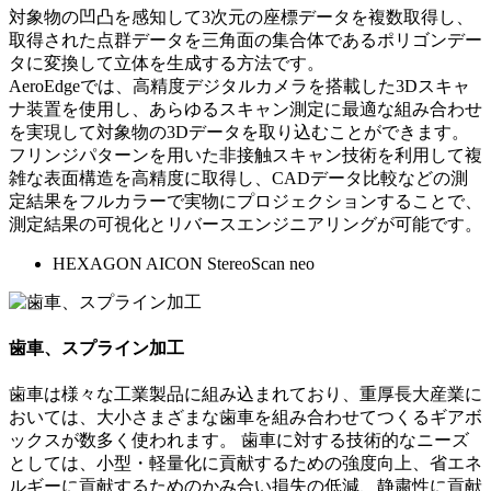
対象物の凹凸を感知して3次元の座標データを複数取得し、
取得された点群データを三角面の集合体であるポリゴンデー
タに変換して立体を生成する方法です。
AeroEdgeでは、高精度デジタルカメラを搭載した3Dスキャ
ナ装置を使用し、あらゆるスキャン測定に最適な組み合わせ
を実現して対象物の3Dデータを取り込むことができます。
フリンジパターンを用いた非接触スキャン技術を利用して複
雑な表面構造を高精度に取得し、CADデータ比較などの測
定結果をフルカラーで実物にプロジェクションすることで、
測定結果の可視化とリバースエンジニアリングが可能です。
HEXAGON AICON StereoScan neo
歯車、スプライン加工
歯車は様々な工業製品に組み込まれており、重厚長大産業に
おいては、大小さまざまな歯車を組み合わせてつくるギアボ
ックスが数多く使われます。 歯車に対する技術的なニーズ
としては、小型・軽量化に貢献するための強度向上、省エネ
ルギーに貢献するためのかみ合い損失の低減、静粛性に貢献