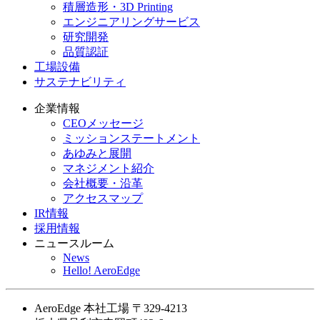
積層造形・3D Printing
エンジニアリングサービス
研究開発
品質認証
工場設備
サステナビリティ
企業情報
CEOメッセージ
ミッションステートメント
あゆみと展開
マネジメント紹介
会社概要・沿革
アクセスマップ
IR情報
採用情報
ニュースルーム
News
Hello! AeroEdge
AeroEdge 本社工場
〒329-4213