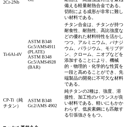
2Cr-2Nb
備える軽量耐熱合金である。
切削による成形が非常に難し
い材料である。
チタン合金は、チタンが持つ
耐食性、耐熱性、高比強度な
どの優れた材料特性を活かし
ASTM B348
つつ、アルミニウム、バナジ
Gr.5/AMS4911
ウム、パラジウム、モリブデ
(PLATE)
Ti-6Al-4V
ン、クローム、ニオブなどを
ASTM B348
添加することにより、機械
Gr.5/AMS4928
的・物理的・化学的な性質を
(BAR)
一段と高めることができ、先
端製品の開発に不可欠な材料
である。
純チタンの2種は、強度、溶
接性、加工性のバランスが良
CP-Ti（純
ASTM B348
い材料である。軽いにもかか
Gr.2/AMS 4902
チタン）
わらず、低炭素鋼にも匹敵す
る引張強さをもつ。