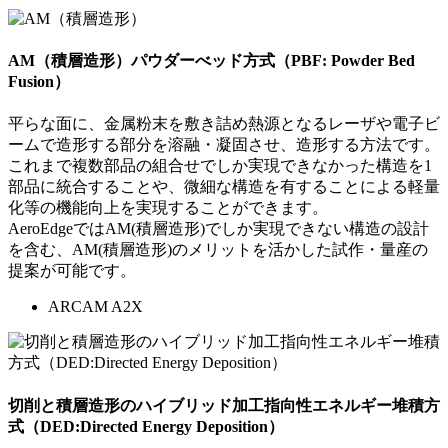
AM（積層造形）
パウダーべッド方式（PBF: Powder Bed
Fusion）
平らな面に、金属粉末を敷き詰め熱源となるレーザや電子ビ
ームで造形する部分を溶融・凝固させ、造形する方法です。
これまで複数部品の組合せでしか実現できなかった構造を1
部品に統合することや、微細な構造を有することによる軽量
化等の機能向上を実現することができます。
AeroEdgeではAM(積層造形)でしか実現できない構造の設計
を含む、AM(積層造形)のメリットを活かした試作・量産の
提案が可能です。
ARCAM A2X
切削と積層造形のハイブリッド加工
指向性エネルギー堆積方
式（DED:Directed Energy Deposition）