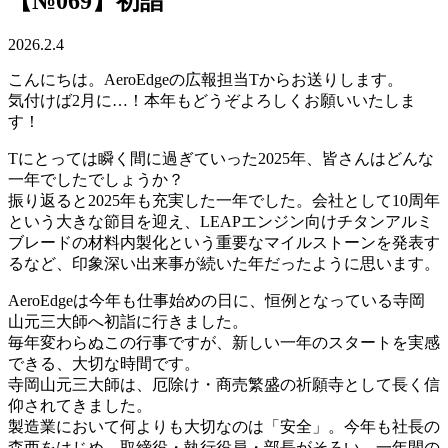
【№069】初詣
2026.2.4
こんにちは。AeroEdgeの広報担当Tからお送りします。
気付けば2月に…！本年もどうぞよろしくお願いいたしま
す！
Tにとっては瞬く間に過ぎていった2025年、皆さんはどんな
一年でしたでしょうか？
振り返ると2025年も充実した一年でした。会社として10周年
という大きな節目を迎え、LEAPエンジン向けチタンアルミ
ブレードの材料内製化という重要なマイルストーンを発表す
るなど、印象深い出来事が続いた年だったように思います。
AeroEdgeは今年も仕事始めの日に、恒例となっている寺岡
山元三大師へ初詣に行きました。
毎年変わらぬこの行事ですが、新しい一年のスタートを実感
できる、大切な時間です。
寺岡山元三大師は、厄除け・商売繁盛の祈願寺として長く信
仰されてきました。
製造業において何よりも大切なのは「安全」。今年も社長の
森西をはじめ、取締役・執行役員・部長がそろい、一年間の