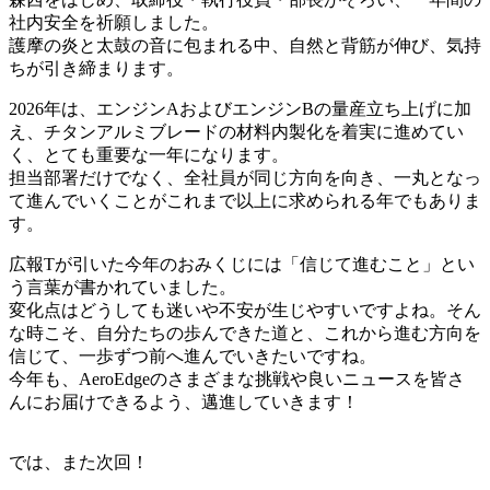
社内安全を祈願しました。
護摩の炎と太鼓の音に包まれる中、自然と背筋が伸び、気持
ちが引き締まります。
2026年は、エンジンAおよびエンジンBの量産立ち上げに加
え、チタンアルミブレードの材料内製化を着実に進めてい
く、とても重要な一年になります。
担当部署だけでなく、全社員が同じ方向を向き、一丸となっ
て進んでいくことがこれまで以上に求められる年でもありま
す。
広報Tが引いた今年のおみくじには「信じて進むこと」とい
う言葉が書かれていました。
変化点はどうしても迷いや不安が生じやすいですよね。そん
な時こそ、自分たちの歩んできた道と、これから進む方向を
信じて、一歩ずつ前へ進んでいきたいですね。
今年も、AeroEdgeのさまざまな挑戦や良いニュースを皆さ
んにお届けできるよう、邁進していきます！
では、また次回！