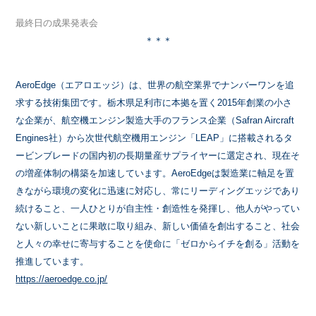
最終日の成果発表会
＊＊＊
AeroEdge（エアロエッジ）は、世界の航空業界でナンバーワンを追
求する技術集団です。栃木県足利市に本拠を置く2015年創業の小さ
な企業が、航空機エンジン製造大手のフランス企業（Safran Aircraft
Engines社）から次世代航空機用エンジン「LEAP」に搭載されるタ
ービンブレードの国内初の長期量産サプライヤーに選定され、現在そ
の増産体制の構築を加速しています。AeroEdgeは製造業に軸足を置
きながら環境の変化に迅速に対応し、常にリーディングエッジであり
続けること、一人ひとりが自主性・創造性を発揮し、他人がやってい
ない新しいことに果敢に取り組み、新しい価値を創出すること、社会
と人々の幸せに寄与することを使命に「ゼロからイチを創る」活動を
推進しています。
https://aeroedge.co.jp/