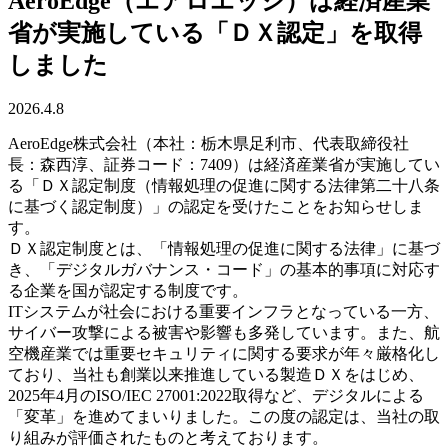
AeroEdge（エアロエッジ）は経済産業
省が実施している「ＤＸ認定」を取得
しました
2026.4.8
AeroEdge株式会社（本社：栃木県足利市、代表取締役社
長：森西淳、証券コード：7409）は経済産業省が実施してい
る「ＤＸ認定制度（情報処理の促進に関する法律第二十八条
に基づく認定制度）」の認定を受けたことをお知らせしま
す。
ＤＸ認定制度とは、「情報処理の促進に関する法律」に基づ
き、「デジタルガバナンス・コード」の基本的事項に対応す
る企業を国が認定する制度です。
ITシステムが社会における重要インフラとなっている一方、
サイバー攻撃による被害や影響も多発しています。また、航
空機産業では重要セキュリティに関する要求が年々厳格化し
ており、当社も創業以来推進している製造ＤＸをはじめ、
2025年4月のISO/IEC 27001:2022取得など、デジタルによる
「変革」を進めてまいりました。この度の認定は、当社の取
り組みが評価されたものと考えております。