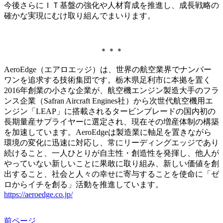
今後さらにＩＴ基盤の強化や人材育成を推進し、成長戦略の
確かな実現にむけ取り組んでまいります。
＊＊＊
AeroEdge（エアロエッジ）は、世界の航空業界でナンバー
ワンを追求する技術集団です。栃木県足利市に本拠を置く
2016年創業の小さな企業が、航空機エンジン製造大手のフラ
ンス企業（Safran Aircraft Engines社）から次世代航空機用エ
ンジン「LEAP」に搭載されるタービンブレードの国内初の
長期量産サプライヤーに選定され、現在その増産体制の構築
を加速しています。AeroEdgeは製造業に軸足を置きながら
環境の変化に迅速に対応し、常にリーディングエッジであり
続けること、一人ひとりが自主性・創造性を発揮し、他人が
やっていない新しいことに果敢に取り組み、新しい価値を創
出すること、社会と人々の幸せに寄与することを使命に「ゼ
ロからイチを創る」活動を推進しています。
https://aeroedge.co.jp/
前ページ