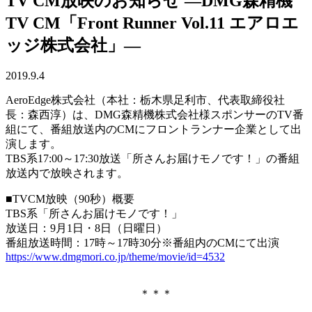
TV CM放映のお知らせ ―DMG森精機
TV CM「Front Runner Vol.11 エアロエ
ッジ株式会社」―
2019.9.4
AeroEdge株式会社（本社：栃木県足利市、代表取締役社
長：森西淳）は、DMG森精機株式会社様スポンサーのTV番
組にて、番組放送内のCMにフロントランナー企業として出
演します。
TBS系17:00～17:30放送「所さんお届けモノです！」の番組
放送内で放映されます。
■TVCM放映（90秒）概要
TBS系「所さんお届けモノです！」
放送日：9月1日・8日（日曜日）
番組放送時間：17時～17時30分
※
番組内のCMにて出演
https://www.dmgmori.co.jp/theme/movie/id=4532
＊＊＊