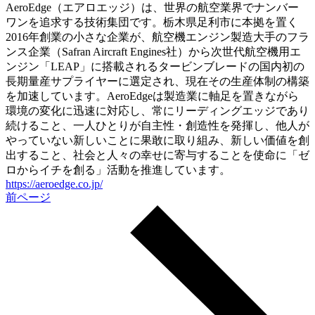
AeroEdge（エアロエッジ）は、世界の航空業界でナンバー
ワンを追求する技術集団です。栃木県足利市に本拠を置く
2016年創業の小さな企業が、航空機エンジン製造大手のフラ
ンス企業（Safran Aircraft Engines社）から次世代航空機用エ
ンジン「LEAP」に搭載されるタービンブレードの国内初の
長期量産サプライヤーに選定され、現在その生産体制の構築
を加速しています。AeroEdgeは製造業に軸足を置きながら
環境の変化に迅速に対応し、常にリーディングエッジであり
続けること、一人ひとりが自主性・創造性を発揮し、他人が
やっていない新しいことに果敢に取り組み、新しい価値を創
出すること、社会と人々の幸せに寄与することを使命に「ゼ
ロからイチを創る」活動を推進しています。
https://aeroedge.co.jp/
前ページ