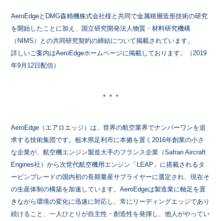
AeroEdgeとDMG森精機株式会社様と共同で金属積層造形技術の研究
を開始したことに加え、国立研究開発法人物質・材料研究機構
（NIMS）との共同研究契約の締結について掲載されています。
詳しいご案内はAeroEdgeホームページに掲載しております。（2019
年9月12日配信）
＊＊＊
AeroEdge（エアロエッジ）は、世界の航空業界でナンバーワンを追
求する技術集団です。栃木県足利市に本拠を置く2016年創業の小さ
な企業が、航空機エンジン製造大手のフランス企業（Safran Aircraft
Engines社）から次世代航空機用エンジン「LEAP」に搭載されるタ
ービンブレードの国内初の長期量産サプライヤーに選定され、現在そ
の生産体制の構築を加速しています。AeroEdgeは製造業に軸足を置
きながら環境の変化に迅速に対応し、常にリーディングエッジであり
続けること、一人ひとりが自主性・創造性を発揮し、他人がやってい