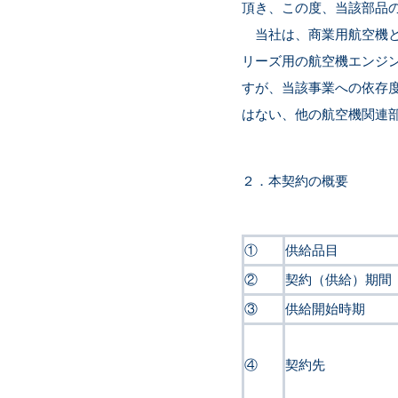
頂き、この度、当該部品
当社は、商業用航空機として世
リーズ用の航空機エンジン
すが、当該事業への依存度
はない、他の航空機関連
２．本契約の概要
①
供給品目
②
契約（供給）期間
③
供給開始時期
④
契約先