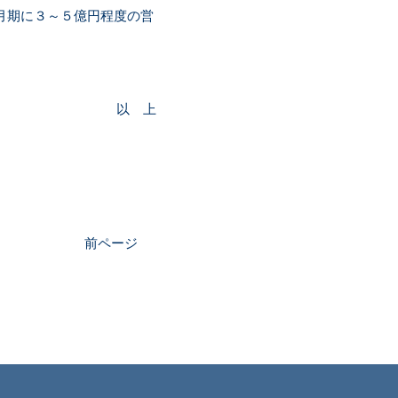
月期に３～５億円程度の営
以 上
前ページ