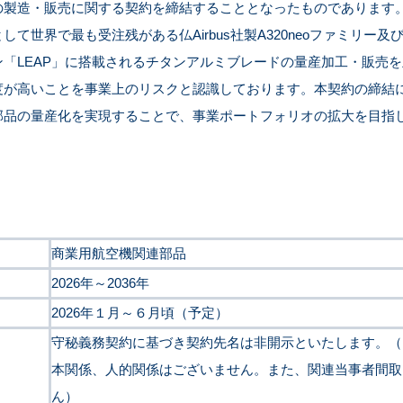
の製造・販売に関する契約を締結することとなったものであります
界で最も受注残がある仏Airbus社製A320neoファミリー及び米B
「LEAP」に搭載されるチタンアルミブレードの量産加工・販売
が高いことを事業上のリスクと認識しております。本契約の締結に
部品の量産化を実現することで、事業ポートフォリオの拡大を目指
商業用航空機関連部品
2026年～2036年
2026年１月～６月頃（予定）
守秘義務契約に基づき契約先名は非開示といたします。（
本関係、人的関係はございません。また、関連当事者間取
ん）