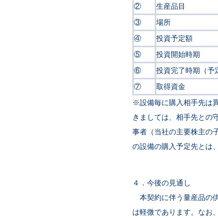
②
生産品目
③
場所
④
投資予定額
⑤
投資開始時期
⑥
投資完了時期（予
⑦
取得資金
※設備毎に購入相手先は
きましては、相手先との
事者（当社の主要株主の
の設備の購入予定先とは
４．今後の見通し
本契約に伴う量産品の供給
は軽微であります。なお、