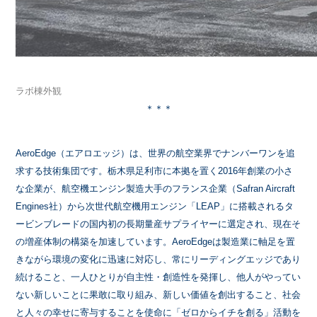
ラボ棟外観
＊＊＊
AeroEdge（エアロエッジ）は、世界の航空業界でナンバーワンを追
求する技術集団です。栃木県足利市に本拠を置く
2016
年創業の小さ
な企業が、航空機エンジン製造大手のフランス企業（
Safran Aircraft
Engines
社）から次世代航空機用エンジン「
LEAP
」に搭載されるタ
ービンブレードの国内初の長期量産サプライヤーに選定され、現在そ
の増産体制の構築を加速しています。
AeroEdge
は製造業に軸足を置
きながら環境の変化に迅速に対応し、常にリーディングエッジであり
続けること、一人ひとりが自主性・創造性を発揮し、他人がやってい
ない新しいことに果敢に取り組み、新しい価値を創出すること、社会
と人々の幸せに寄与することを使命に「ゼロからイチを創る」活動を