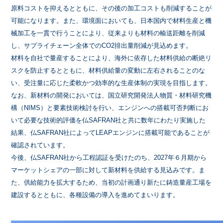
原料コストを抑えるとともに、その後の加工コストも削減することが
可能になります。また、環境面においても、日本国内で材料生産と機
械加工を一貫で行うことにより、従来よりも材料の輸送距離を削減
し、サプライチェーン全体でのCO2排出量削減が見込めます。
材料を自社で量産することにより、海外に依存した材料供給の断絶リ
スクを防止するとともに、材料供給量の変動に左右されることのな
い、受注量に応じた柔軟かつ効率的な生産体制の実現を目指します。
なお、新材料の開発においては、国立研究開発法人物質・材料研究機
構（NIMS）と要素技術検討を行い、エンジンへの搭載可否判断にお
いて必要な技術的評価を仏SAFRAN社と共に数年にわたり実施した
結果、仏SAFRAN社によってLEAPエンジンに搭載可能であることが
確認されています。
今後、仏SAFRAN社から工程認証を受けたのち、2027年６月期から
マーケットシェアの一部に対して新材料を供給する見込みです。ま
た、供給能力を拡大するため、当初の計画通り新たに鋳造量産工場を
建設するとともに、各種設備の導入を進めてまいります。