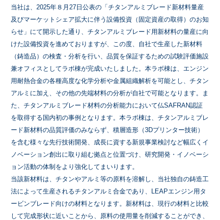
当社は、2025年８月27日公表の「チタンアルミブレード新材料量産
及びマーケットシェア拡大に伴う設備投資（固定資産の取得）のお知
らせ」にて開示した通り、チタンアルミブレード用新材料の量産に向
けた設備投資を進めておりますが、この度、自社で生産した新材料
（鋳造品）の検査・分析を行い、品質を保証するための試験評価施設
兼オフィスとしてラボ棟が完成いたしました。本ラボ棟は、エンジン
用耐熱合金の各種高度な化学分析や金属組織解析を可能とし、チタン
アルミに加え、その他の先端材料の分析が自社で可能となります。ま
た、チタンアルミブレード材料の分析能力において仏SAFRAN認証
を取得する国内初の事例となります。本ラボ棟は、チタンアルミブレ
ード新材料の品質評価のみならず、積層造形（3Dプリンター技術）
を含む様々な先行技術開発、成長に資する新規事業検討など幅広くイ
ノベーション創出に取り組む拠点と位置づけ、研究開発・イノベーシ
ョン活動の体制をより強化してまいります。
当該新材料は、チタンやアルミ等の原料を溶解し、当社独自の鋳造工
法によって生産されるチタンアルミ合金であり、LEAPエンジン用タ
ービンブレード向けの材料となります。新材料は、現行の材料と比較
して完成形状に近いことから、原料の使用量を削減することができ、