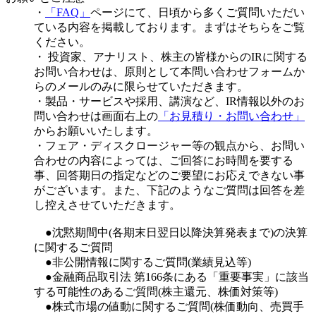
・
「FAQ」
ページにて、日頃から多くご質問いただい
ている内容を掲載しております。まずはそちらをご覧
ください。
・ 投資家、アナリスト、株主の皆様からのIRに関する
お問い合わせは、原則として本問い合わせフォームか
らのメールのみに限らせていただきます。
・製品・サービスや採用、講演など、IR情報以外のお
問い合わせは画面右上の
「お見積り・お問い合わせ」
からお願いいたします。
・フェア・ディスクロージャー等の観点から、お問い
合わせの内容によっては、ご回答にお時間を要する
事、回答期日の指定などのご要望にお応えできない事
がございます。また、下記のようなご質問は回答を差
し控えさせていただきます。
●沈黙期間中(各期末⽇翌⽇以降決算発表まで)の決算
に関するご質問
●⾮公開情報に関するご質問(業績見込等)
●⾦融商品取引法 第166条にある「重要事実」に該当
する可能性のあるご質問(株主還元、株価対策等)
●株式市場の値動に関するご質問(株価動向、売買手