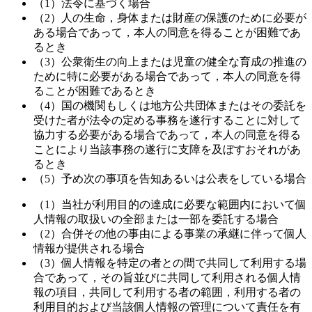
（1）法令に基づく場合
（2）人の生命，身体または財産の保護のために必要が
ある場合であって，本人の同意を得ることが困難であ
るとき
（3）公衆衛生の向上または児童の健全な育成の推進の
ために特に必要がある場合であって，本人の同意を得
ることが困難であるとき
（4）国の機関もしくは地方公共団体またはその委託を
受けた者が法令の定める事務を遂行することに対して
協力する必要がある場合であって，本人の同意を得る
ことにより当該事務の遂行に支障を及ぼすおそれがあ
るとき
（5）予め次の事項を告知あるいは公表をしている場合
（1）当社が利用目的の達成に必要な範囲内において個
人情報の取扱いの全部または一部を委託する場合
（2）合併その他の事由による事業の承継に伴って個人
情報が提供される場合
（3）個人情報を特定の者との間で共同して利用する場
合であって，その旨並びに共同して利用される個人情
報の項目，共同して利用する者の範囲，利用する者の
利用目的および当該個人情報の管理について責任を有