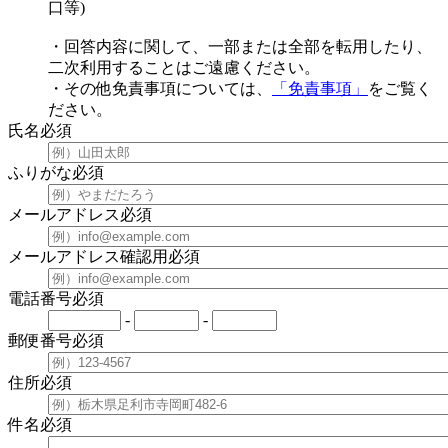
口等)
・回答内容に関して、一部または全部を転用したり、
二次利用することはご遠慮ください。
・その他免責事項については、
「免責事項」
をご覧く
ださい。
氏名
必須
ふりがな
必須
メールアドレス
必須
メールアドレス確認用
必須
電話番号
必須
-
-
郵便番号
必須
住所
必須
件名
必須