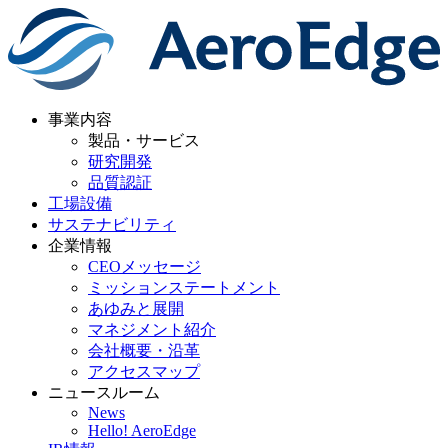
事業内容
製品・サービス
研究開発
品質認証
工場設備
サステナビリティ
企業情報
CEOメッセージ
ミッションステートメント
あゆみと展開
マネジメント紹介
会社概要・沿革
アクセスマップ
ニュースルーム
News
Hello! AeroEdge