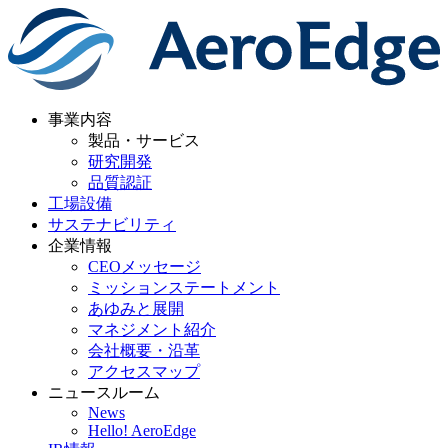
事業内容
製品・サービス
研究開発
品質認証
工場設備
サステナビリティ
企業情報
CEOメッセージ
ミッションステートメント
あゆみと展開
マネジメント紹介
会社概要・沿革
アクセスマップ
ニュースルーム
News
Hello! AeroEdge