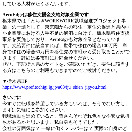
している人材がたくさんいます。
AeroEdgeは移住支援金支給対象企業です
栃木県では「とちぎWORKWORK就職促進プロジェクト事
業」の一環として、東京圏からの移住・定住の促進と県内中
小企業等における人手不足の解消に向けて、栃木県移住支援
事業を実施しており、AeroEdgeも対象企業となっていま
す。支給要件に該当すれば、世帯で移住の場合100万円、単
身で移住の場合60万円を移住先の市町から受け取ることがで
きます。詳細は各市町にお問合せください。
ぜひ、下記栃木県のサイトをご確認いただき、要件に該当す
る方はこちらのご利用もできますのでご検討ください。
▼栃木県HP
https://www.pref.tochigi.lg.jp/a03/iju_shien_jigyou.html
さいごに
今すぐに転職を希望している方もいれば、そうでない方も、
まずは気軽にご参加ください。
転職活動を進めていると、皆さんそれぞれ色々な不安な気持
ちがあるかと思います。私自身もそうでした。
会社の雰囲気は？ 一緒に働くメンバーは？ 実際の自身のど