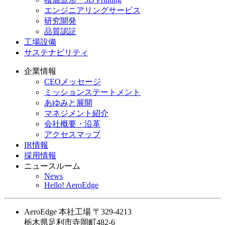
エンジニアリングサービス
研究開発
品質認証
工場設備
サステナビリティ
企業情報
CEOメッセージ
ミッションステートメント
あゆみと展開
マネジメント紹介
会社概要・沿革
アクセスマップ
IR情報
採用情報
ニュースルーム
News
Hello! AeroEdge
AeroEdge 本社工場
〒329-4213
栃木県足利市寺岡町482-6