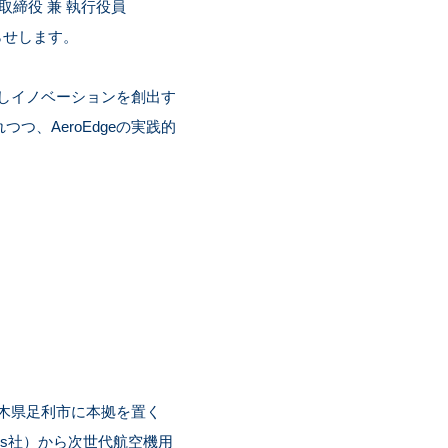
取締役 兼 執行役員
らせします。
装しイノベーションを創出す
、AeroEdgeの実践的
栃木県足利市に本拠を置く
ines社）から次世代航空機用