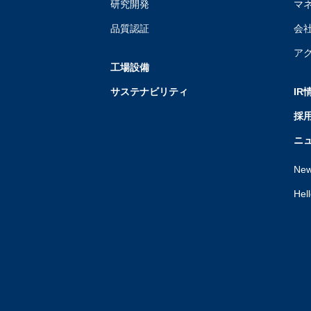
研究開発
マ
品質認証
会
ア
工場設備
サステナビリティ
IR
採
ニ
Ne
Hel