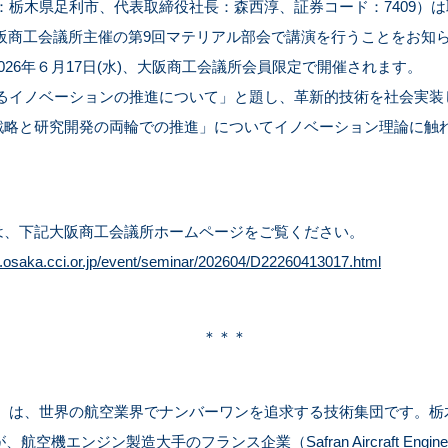
本社：栃木県足利市、代表取締役社長：森西淳、証券コード：7409）は
裕が大阪商工会議所主催の第9回マテリアル部会で講演を行うことをお知
026年６月17日(水)、大阪商工会議所会員限定で開催されます。
におけるイノベーションの推進について」と題し、革新的技術を社会実
略と研究開発の両輪での推進」についてイノベーション理論に触れつつ
。
は、下記大阪商工会議所ホームページをご覧ください。
.osaka.cci.or.jp/event/seminar/202604/D22260413017.html
＊＊＊
エッジ）は、世界の航空業界でナンバーワンを追求する技術集団です。
航空機エンジン製造大手のフランス企業（Safran Aircraft Eng