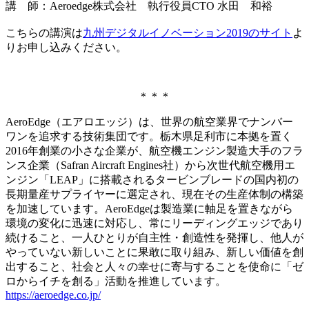
講 師：Aeroedge株式会社 執行役員CTO 水田 和裕
こちらの講演は
九州デジタルイノベーション2019のサイト
よ
りお申し込みください。
＊＊＊
AeroEdge（エアロエッジ）は、世界の航空業界でナンバー
ワンを追求する技術集団です。栃木県足利市に本拠を置く
2016年創業の小さな企業が、航空機エンジン製造大手のフラ
ンス企業（Safran Aircraft Engines社）から次世代航空機用エ
ンジン「LEAP」に搭載されるタービンブレードの国内初の
長期量産サプライヤーに選定され、現在その生産体制の構築
を加速しています。AeroEdgeは製造業に軸足を置きながら
環境の変化に迅速に対応し、常にリーディングエッジであり
続けること、一人ひとりが自主性・創造性を発揮し、他人が
やっていない新しいことに果敢に取り組み、新しい価値を創
出すること、社会と人々の幸せに寄与することを使命に「ゼ
ロからイチを創る」活動を推進しています。
https://aeroedge.co.jp/