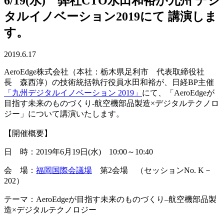
6/19(水) 弊社CTO水田和裕が九州 デジ
タルイノベーション2019にて 講演しま
す。
2019.6.17
AeroEdge株式会社（本社：栃木県足利市 代表取締役社
長 森西淳）の技術統括執行役員水田和裕が、日経BP主催
「九州デジタルイノベーション 2019」
にて、「AeroEdgeが
目指す未来のものづくり-航空機部品製造×デジタルテクノロ
ジー」について講演いたします。
【開催概要】
日 時：2019年6月19日(水) 10:00～10:40
会 場：
福岡国際会議場
第2会場 （セッションNo. K－
202）
テーマ：AeroEdgeが目指す未来のものづくり
–
航空機部品製
造×デジタルテクノロジー