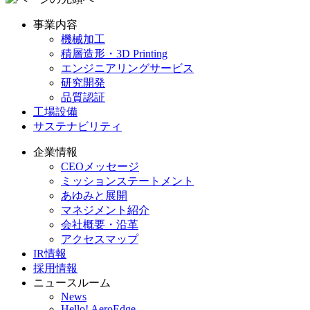
事業内容
機械加工
積層造形・3D Printing
エンジニアリングサービス
研究開発
品質認証
工場設備
サステナビリティ
企業情報
CEOメッセージ
ミッションステートメント
あゆみと展開
マネジメント紹介
会社概要・沿革
アクセスマップ
IR情報
採用情報
ニュースルーム
News
Hello! AeroEdge