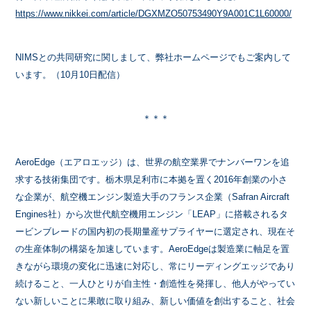
https://www.nikkei.com/article/DGXMZO50753490Y9A001C1L60000/
NIMSとの共同研究に関しまして、弊社ホームページでもご案内して
います。（10月10日配信）
＊＊＊
AeroEdge（エアロエッジ）は、世界の航空業界でナンバーワンを追
求する技術集団です。栃木県足利市に本拠を置く2016年創業の小さ
な企業が、航空機エンジン製造大手のフランス企業（Safran Aircraft
Engines社）から次世代航空機用エンジン「LEAP」に搭載されるタ
ービンブレードの国内初の長期量産サプライヤーに選定され、現在そ
の生産体制の構築を加速しています。AeroEdgeは製造業に軸足を置
きながら環境の変化に迅速に対応し、常にリーディングエッジであり
続けること、一人ひとりが自主性・創造性を発揮し、他人がやってい
ない新しいことに果敢に取り組み、新しい価値を創出すること、社会