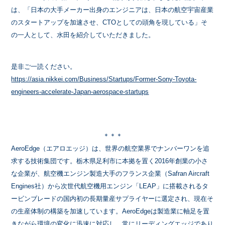
は、「日本の大手メーカー出身のエンジニアは、日本の航空宇宙産業
のスタートアップを加速させ、CTOとしての頭角を現している」そ
の一人として、水田を紹介していただきました。
是非ご一読ください。
https://asia.nikkei.com/Business/Startups/Former-Sony-Toyota-
engineers-accelerate-Japan-aerospace-startups
＊＊＊
AeroEdge（エアロエッジ）は、世界の航空業界でナンバーワンを追
求する技術集団です。栃木県足利市に本拠を置く2016年創業の小さ
な企業が、航空機エンジン製造大手のフランス企業（Safran Aircraft
Engines社）から次世代航空機用エンジン「LEAP」に搭載されるタ
ービンブレードの国内初の長期量産サプライヤーに選定され、現在そ
の生産体制の構築を加速しています。AeroEdgeは製造業に軸足を置
きながら環境の変化に迅速に対応し、常にリーディングエッジであり