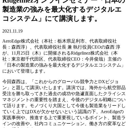
Ridgelinezオンラインセミナー「日本の
製造業の強みを最大化するデジタルエ
コシステム」にて講演します。
2021.11.19
AeroEdge株式会社（本社：栃木県足利市、代表取締役社
長：森西淳）、代表取締役社長 兼 執行役員CEOの森西 淳
が、11月25日（木）に開催される
Ridgelinez
株式会社（本
社：東京都千代田区、代表取締役
CEO
：今井俊哉）主催の
「日本の製造業の強みを最大化するデジタルエコシステム」
において登壇します。
今回森西は、「これからのグローバル競争力とDXビジョ
ン」と題して講演いたします。講演では、海外から航空部品
受注を勝ち取ってきた過去の成功や急遽直面したクライシス
マネジメントの重要性を踏まえ、今後のデジタル戦略につい
て語ります。モノづくり大国として今後も製造業をリードし
ていく上ではDXが欠かせないという認識の下、AeroEdgeの
実践事例や、推進する上で重要視しているポイント、製造ラ
インの改善や、社内コミュニケーション、働き方の変革など