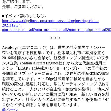
をご紹介します。
是非、ご参加ください。
■イベント詳細はこちら↓
https://www.ridgelinez.com/contents/event/engineering-chain-
20211125/?
utm_source=rdllead&utm_medium=email&utm_campaign=rdllead20
＊＊＊
AeroEdge（エアロエッジ）は、世界の航空業界でナンバー
ワンを追求する技術集団です。栃木県足利市に本拠を置く
2016年創業の小さな企業が、航空機エンジン製造大手のフラ
ンス企業（Safran Aircraft Engines社）から次世代航空機用エ
ンジン「LEAP」に搭載されるタービンブレードの国内初の
長期量産サプライヤーに選定され、現在その生産体制の構築
を加速しています。AeroEdgeは製造業に軸足を置きながら
環境の変化に迅速に対応し、常にリーディングエッジであり
続けること、一人ひとりが自主性・創造性を発揮し、他人が
やっていない新しいことに果敢に取り組み、新しい価値を創
出すること、社会と人々の幸せに寄与することを使命に「ゼ
ロからイチを創る」活動を推進しています。
前ページ