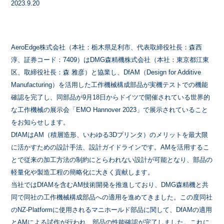
2023.9.20
AeroEdge株式会社（本社：栃木県足利市、代表取締役社長：森西
淳、証券コード：7409）はDMG森精機株式会社（本社：東京都江東
区、取締役社長：森 雅彦）と協業し、DfAM（Design for Additive
Manufacturing）を活用した工作機械構成部品が実機テストでの機能
確認を完了し、同部品が9月18日からドイツで開催されている世界的
な工作機械の展示会「EMO Hannover 2023」で展示されていること
をお知らせします。
DfAMはAM（積層造形、いわゆる3Dプリンタ）のメリットを最大限
に活かすための設計手法、設計ガイドラインです。AMを活用するこ
とで従来の加工方法の制約にとらわれない設計が可能となり、部品の
軽量化や製造工程の簡略化に大きく貢献します。
当社ではDfAMを含むAM技術開発を推進しており、DMG森精機と共
同で同社の工作機械構成部品への適用を進めてきました。この度同社
のNZ-Platformに使用されるマニホールド部品に関して、DfAMの適用
とAMによる試作が行われ、部品の性能確認が完了しました。これに