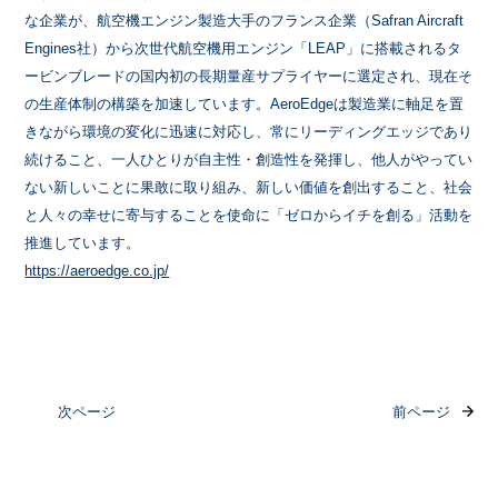
な企業が、航空機エンジン製造大手のフランス企業（
Safran Aircraft
Engines
社）から次世代航空機用エンジン「
LEAP
」に搭載されるタ
ービンブレードの国内初の長期量産サプライヤーに選定され、現在そ
の生産体制の構築を加速しています。
AeroEdge
は製造業に軸足を置
きながら環境の変化に迅速に対応し、常にリーディングエッジであり
続けること、一人ひとりが自主性・創造性を発揮し、他人がやってい
ない新しいことに果敢に取り組み、新しい価値を創出すること、社会
と人々の幸せに寄与することを使命に「ゼロからイチを創る」活動を
推進しています。
https://aeroedge.co.jp/
次ページ
前ページ