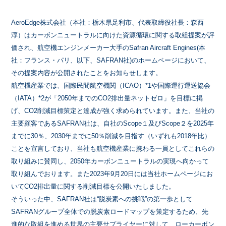
AeroEdge株式会社（本社：栃木県足利市、代表取締役社長：森西
淳）はカーボンニュートラルに向けた資源循環に関する取組提案が評
価され、航空機エンジンメーカー大手のSafran Aircraft Engines(本
社：フランス・パリ、以下、SAFRAN社)のホームページにおいて、
その提案内容が公開されたことをお知らせします。
航空機産業では、国際民間航空機関（ICAO）*1や国際運行運送協会
（IATA）*2が「2050年までのCO2排出量ネットゼロ」を目標に掲
げ、CO2削減目標策定と達成が強く求められています。また、当社の
主要顧客であるSAFRAN社は、自社のScope１及びScope２を2025年
までに30％、2030年までに50％削減を目指す（いずれも2018年比）
ことを宣言しており、当社も航空機産業に携わる一員としてこれらの
取り組みに賛同し、2050年カーボンニュートラルの実現へ向かって
取り組んでおります。また2023年9月20日には当社ホームページにお
いてCO2排出量に関する削減目標を公開いたしました。
そういった中、SAFRAN社は“脱炭素への挑戦”の第一歩として
SAFRANグループ全体での脱炭素ロードマップを策定するため、先
進的な取組を進める世界の主要サプライヤーに対して、ローカーボン