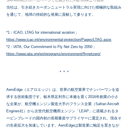
SAFRAN社のホームページで公開されたFlip Bookより抜粋
当社は、引き続きカーボンニュートラル実現に向けた積極的な取組み
を通じて、地球の持続的な発展に貢献して参ります。
*1：ICAO, LTAG for international aviation；
https://www.icao.int/environmental-protection/Pages/LTAG.aspx
*2：IATA, Our Commitment to Fly Net Zero by 2050；
https://www.iata.org/en/programs/environment/flynetzero/
＊＊＊
AeroEdge（エアロエッジ）は、世界の航空業界でナンバーワンを追
求する技術集団です。栃木県足利市に本拠を置く2016年創業の小さ
な企業が、航空機エンジン製造大手のフランス企業（Safran Aircraft
Engines社）から次世代航空機用エンジン「LEAP」に搭載されるタ
ービンブレードの国内初の長期量産サプライヤーに選定され、現在そ
の生産拡大を加速しています。AeroEdgeは製造業に軸足を置きなが