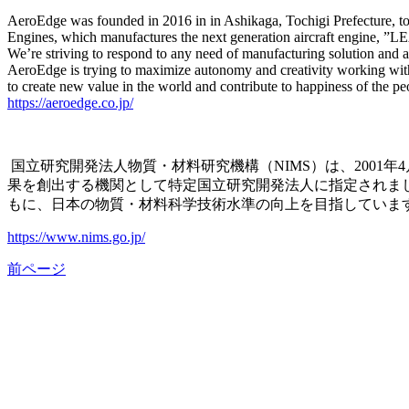
AeroEdge was founded in 2016 in in Ashikaga, Tochigi Prefecture, to 
Engines, which manufactures the next generation aircraft engine, ”L
We’re striving to respond to any need of manufacturing solution and 
AeroEdge is trying to maximize autonomy and creativity working with
to create new value in the world and contribute to happiness of the pe
https://aeroedge.co.jp/
国立研究開発法人物質・材料研究機構（NIMS）は、2001
果を創出する機関として特定国立研究開発法人に指定されま
もに、日本の物質・材料科学技術水準の向上を目指していま
https://www.nims.go.jp/
前ページ