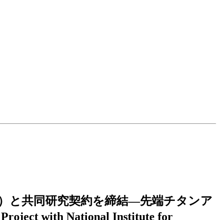
MS）と共同研究契約を締結―先端チタンア
with National Institute for