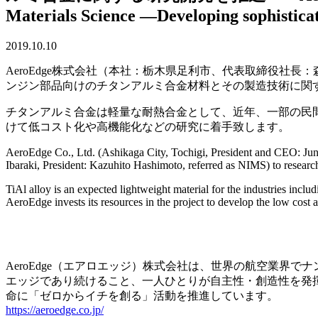
Materials Science ―Developing sophistica
2019.10.10
AeroEdge株式会社（本社：栃木県足利市、代表取締役社
ンジン部品向けのチタンアルミ合金材料とその製造技術に関
チタンアルミ合金は軽量な耐熱合金として、近年、一部の民
けて低コスト化や高機能化などの研究に着手致します。
AeroEdge Co., Ltd. (Ashikaga City, Tochigi, President and CEO: Jun M
Ibaraki, President: Kazuhito Hashimoto, referred as NIMS) to research
TiAl alloy is an expected lightweight material for the industries includ
AeroEdge invests its resources in the project to develop the low cos
AeroEdge（エアロエッジ）株式会社は、世界の航空業界で
エッジであり続けること、一人ひとりが自主性・創造性を発
命に「ゼロからイチを創る」活動を推進しています。
https://aeroedge.co.jp/