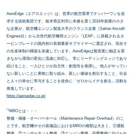
AeroEdge（エアロエッジ）は、世界の航空業界でナンバーワンを追
求する技術集団です。栃木県足利市に本拠を置く2016年創業の小さ
な企業が、航空機エンジン製造大手のフランス企業（Safran Aircraft
Engines社）から次世代航空機用エンジン「LEAP」に搭載されるタ
ービンブレードの国内初の長期量産サプライヤーに選定され、現在そ
の生産体制の構築を加速しています。AeroEdgeは製造業に軸足を置
きながら環境の変化に迅速に対応し、常にリーディングエッジであり
続けること、一人ひとりが自主性・創造性を発揮し、他人がやってい
ない新しいことに果敢に取り組み、新しい価値を創出すること、社会
と人々の幸せに寄与することを使命に「ゼロからイチを創る」活動を
推進しています。
https://aeroedge.co.jp/
*1
MROとは・・・
整備・補修・オーバーホール（Maintenance Repair Overhaul）のこ
とです。航空機やその装備品におけるMROの種類は大きく、①運航
整備、②コンポーネント整備、③エンジン整備、④重整備に分けられ