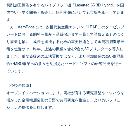
切削加工機能を有するハイブリッド機「Lasertec 65 3D Hybrid」を国
内でいち早く開発・販売し、研究開発においても市場を牽引していま
す。
一方、AeroEdgeでは、次世代航空機エンジン「LEAP」のタービンブ
レードにおける開発～量産～品質保証まで一貫して請負えるものづく
り事業を軸に、成長を達成するための重要技術として金属積層造形技
術を位置づけ、昨年、上述の機種を含む2台の3Dプリンターを導入し
ました。単なる従来の工法置換ではなく、より付加価値の高い部品統
合やMRO事業への参入を見据えたハード・ソフトの研究開発を行っ
ています。
【今後の展望】
オープンイノベーションにより、両社が有する研究基盤やノウハウを
活かした金属積層造形の分野で共同研究を推進し、より良いソリュー
ションの提供を目指します。
＊＊＊