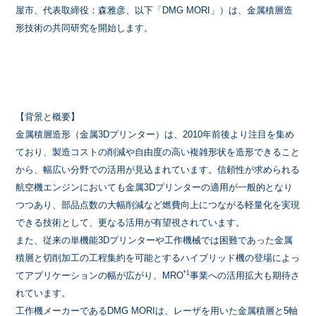
屋市、代表取締役：森雅彦、以下「DMG MORI」）は、金属積層造
形技術の共同研究を開始します。
【背景と概要】
金属積層造形（金属3Dプリンター）は、2010年前後より注目を集め
ており、製造コストの削減や自由度の高い複雑形状を造形できること
から、幅広い分野での活用が見込まれています。信頼性が求められる
航空機エンジンにおいても金属3Dプリンターの適用が一般的となり
つつあり、部品点数の大幅削減など燃費向上につながる軽量化を実現
できる技術として、更なる活用が有望視されています。
また、従来の単機能3Dプリンターや工作機械では困難であった金属
積層と切削加工の工程集約を可能とするハイブリッド機の登場によっ
*1
てアプリケーションの幅が広がり、MRO
事業への活用拡大も期待さ
れています。
工作機メーカーであるDMG MORIは、レーザを用いた金属積層と5軸