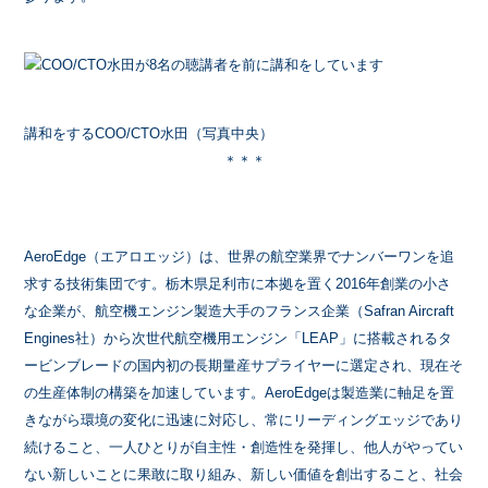
講和をするCOO/CTO水田（写真中央）
＊＊＊
AeroEdge（エアロエッジ）は、世界の航空業界でナンバーワンを追
求する技術集団です。栃木県足利市に本拠を置く2016年創業の小さ
な企業が、航空機エンジン製造大手のフランス企業（Safran Aircraft
Engines社）から次世代航空機用エンジン「LEAP」に搭載されるタ
ービンブレードの国内初の長期量産サプライヤーに選定され、現在そ
の生産体制の構築を加速しています。AeroEdgeは製造業に軸足を置
きながら環境の変化に迅速に対応し、常にリーディングエッジであり
続けること、一人ひとりが自主性・創造性を発揮し、他人がやってい
ない新しいことに果敢に取り組み、新しい価値を創出すること、社会