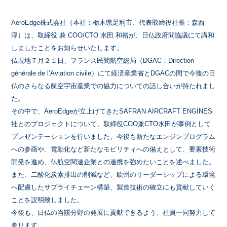
AeroEdge株式会社（本社：栃木県足利市、代表取締役社長：森西
淳）は、取締役 兼 COO/CTO 水田 和裕が、日仏政府間協議にて講和
しましたことをお知らせいたします。
仏現地７月２１日、フランス民間航空総局（DGAC：Direction
générale de l’Aviation civile）にて経済産業省とDGACの間で今後の日
仏のさらなる航空宇宙産業での協力についての話し合いが持たれまし
た。
その中で、AeroEdgeが立上げてきたSAFRAN AIRCRAFT ENGINES
社とのプロジェクトについて、取締役COO兼CTO水田が事例として
プレゼンテーションを行いました。今後も新たなエンジンプログラム
への参画や、電動化など新たなモビリティへの備えとして、要素技術
開発を進め、仏航空関連企業との連携を強めたいことを述べました。
また、二酸化炭素排出の削減など、欧州のリーダーシップによる環境
へ配慮したサプライチェーン構築、製造技術の確立にも貢献していく
ことを説明致しました。
今後も、日仏の当該分野の発展に貢献できるよう、社員一同努力して
参ります。