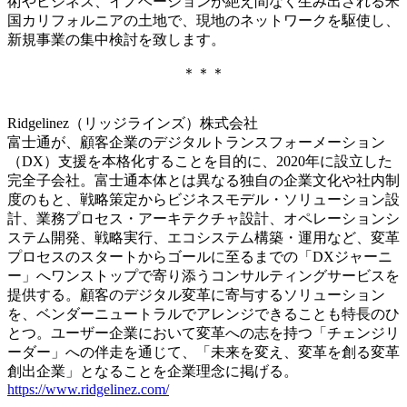
術やビジネス、イノベーションが絶え間なく生み出される米
国カリフォルニアの土地で、現地のネットワークを駆使し、
新規事業の集中検討を致します。
＊＊＊
Ridgelinez（リッジラインズ）株式会社
富士通が、顧客企業のデジタルトランスフォーメーション
（DX）支援を本格化することを目的に、2020年に設立した
完全子会社。富士通本体とは異なる独自の企業文化や社内制
度のもと、戦略策定からビジネスモデル・ソリューション設
計、業務プロセス・アーキテクチャ設計、オペレーションシ
ステム開発、戦略実行、エコシステム構築・運用など、変革
プロセスのスタートからゴールに至るまでの「DXジャーニ
ー」へワンストップで寄り添うコンサルティングサービスを
提供する。顧客のデジタル変革に寄与するソリューション
を、ベンダーニュートラルでアレンジできることも特長のひ
とつ。ユーザー企業において変革への志を持つ「チェンジリ
ーダー」への伴走を通じて、「未来を変え、変革を創る変革
創出企業」となることを企業理念に掲げる。
https://www.ridgelinez.com/