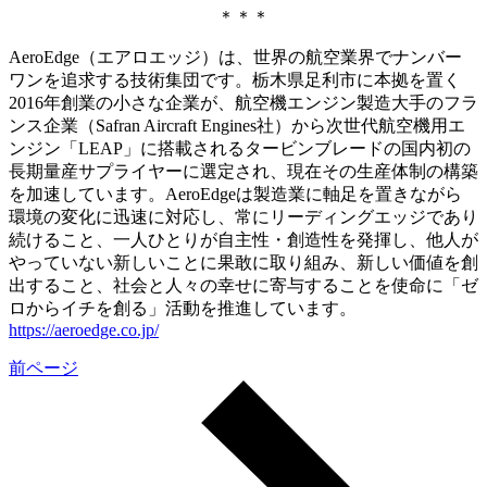
＊＊＊
AeroEdge（エアロエッジ）は、世界の航空業界でナンバー
ワンを追求する技術集団です。栃木県足利市に本拠を置く
2016年創業の小さな企業が、航空機エンジン製造大手のフラ
ンス企業（Safran Aircraft Engines社）から次世代航空機用エ
ンジン「LEAP」に搭載されるタービンブレードの国内初の
長期量産サプライヤーに選定され、現在その生産体制の構築
を加速しています。AeroEdgeは製造業に軸足を置きながら
環境の変化に迅速に対応し、常にリーディングエッジであり
続けること、一人ひとりが自主性・創造性を発揮し、他人が
やっていない新しいことに果敢に取り組み、新しい価値を創
出すること、社会と人々の幸せに寄与することを使命に「ゼ
ロからイチを創る」活動を推進しています。
https://aeroedge.co.jp/
前ページ