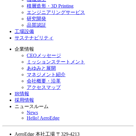
積層造形・3D Printing
エンジニアリングサービス
研究開発
品質認証
工場設備
サステナビリティ
企業情報
CEOメッセージ
ミッションステートメント
あゆみと展開
マネジメント紹介
会社概要・沿革
アクセスマップ
IR情報
採用情報
ニュースルーム
News
Hello! AeroEdge
AeroEdge 本社工場
〒329-4213