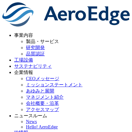
事業内容
製品・サービス
研究開発
品質認証
工場設備
サステナビリティ
企業情報
CEOメッセージ
ミッションステートメント
あゆみと展開
マネジメント紹介
会社概要・沿革
アクセスマップ
ニュースルーム
News
Hello! AeroEdge