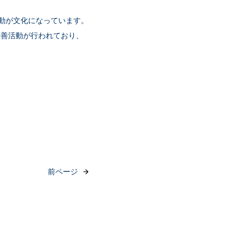
活動が文化になっています。
改善活動が行われており、
。
前ページ