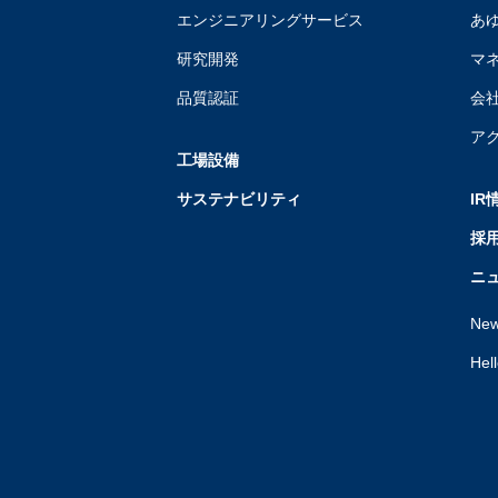
エンジニアリングサービス
あ
研究開発
マ
品質認証
会
ア
工場設備
サステナビリティ
IR
採
ニ
Ne
Hel