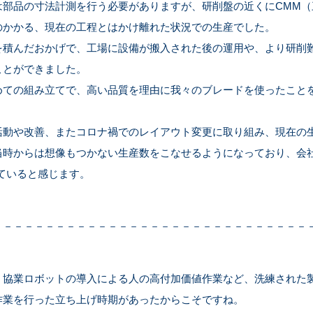
は部品の寸法計測を行う必要がありますが、研削盤の近くにCMM（
のかかる、現在の工程とはかけ離れた状況での生産でした。
を積んだおかげで、工場に設備が搬入された後の運用や、より研削
ことができました。
めての組み立てで、高い品質を理由に我々のブレードを使ったこと
活動や改善、またコロナ禍でのレイアウト変更に取り組み、現在の
当時からは想像もつかない生産数をこなせるようになっており、会社
ていると感じます。
－－－－－－－－－－－－－－－－－－－－－－－－－－－－－－
、協業ロボットの導入による人の高付加価値作業など、洗練された
作業を行った立ち上げ時期があったからこそですね。