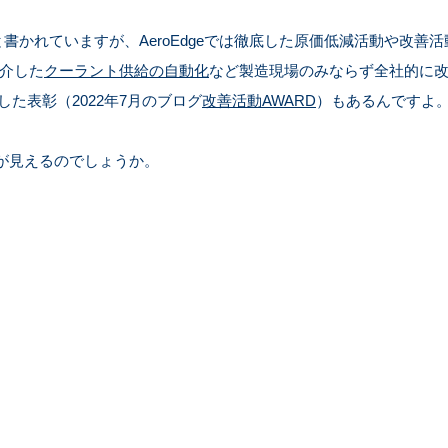
書かれていますが、AeroEdgeでは徹底した原価低減活動や改善
紹介した
クーラント供給の自動化
など製造現場のみならず全社的に
た表彰（2022年7月のブログ
改善活動AWARD
）もあるんですよ
の姿が見えるのでしょうか。