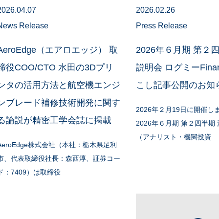
2026.04.07
2026.02.26
News Release
Press Release
AeroEdge（エアロエッジ） 取
2026年６月期 第２
締役COO/CTO 水田の3Dプリ
説明会 ログミーFina
ンタの活用方法と航空機エンジ
こし記事公開のお知
ンブレード補修技術開発に関す
2026年２月19日に開催し
る論説が精密工学会誌に掲載
2026年６月期 第２四半期
（アナリスト・機関投資
AeroEdge株式会社（本社：栃木県足利
市、代表取締役社長：森西淳、証券コー
ド：7409）は取締役