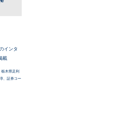
西のインタ
掲載
社：栃木県足利
淳、証券コー