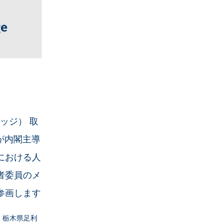
エッジ） 取
田が内閣主導
における人
者委員のメ
参画します
社：栃木県足利