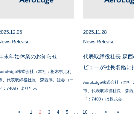
2025.12.05
2025.11.28
News Release
News Release
年末年始休業のお知らせ
代表取締役社長 森
ビューが社長名鑑に
AeroEdge株式会社（本社：栃木県足利
市、代表取締役社長：森西淳、証券コー
AeroEdge株式会社（本
ド：7409）より年末
市、代表取締役社長：森西
ド：7409）は株式会
<
1
2
3
4
5
...
10
...
>
»