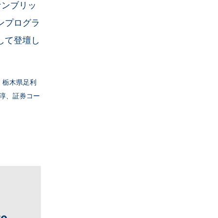
ケンブリッ
ンプログラ
して登壇し
社：栃木県足利
淳、証券コー