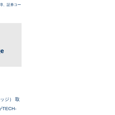
淳、証券コー
エッジ） 取
TECH-